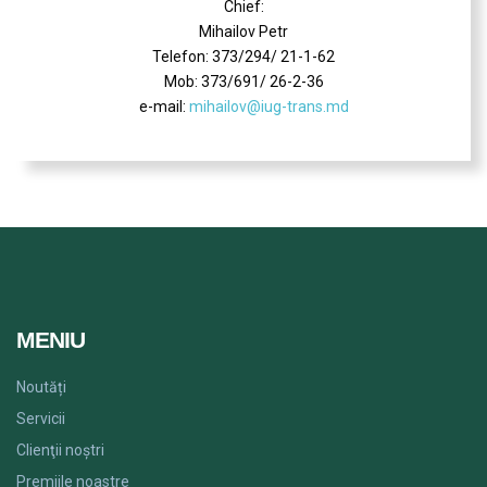
Chief:
Mihailov Petr
Telefon: 373/294/ 21-1-62
Mob: 373/691/ 26-2-36
e-mail:
mihailov@iug-trans.md
MENIU
Noutăți
Servicii
Clienţii noștri
Premiile noastre