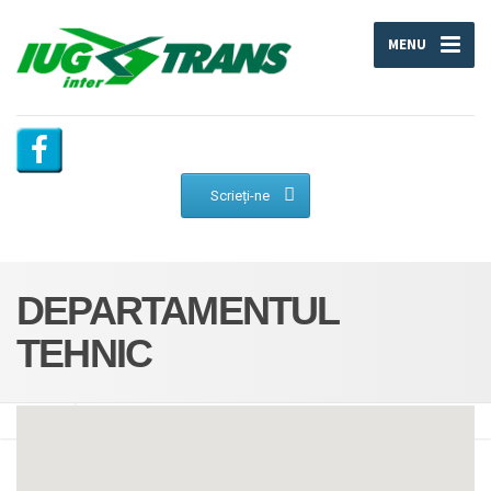
MENU
Scrieți-ne
DEPARTAMENTUL
TEHNIC
Iug Trans
Departamentul tehnic