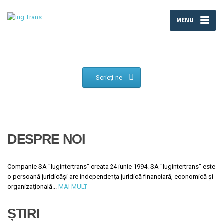
MENU
Scrieți-ne
DESPRE NOI
Companie SA "Iugintertrans" creata 24 iunie 1994. SA "Iugintertrans" este
o persoană juridicăși are independența juridică financiară, economică și
organizațională...
MAI MULT
ȘTIRI