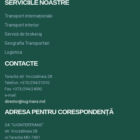
SERVICIILE NOASTRE
Transport internaționale
Transport interior
Servicii de brokeraj
Geografia Transportari
Logistica
CONTACTE
Taraclia str.
Voczalinaia
28
Telefon: +373/294/21010
Fax: +373/294/24092
e-mail:
director@iug-trans.md
ADRESA PENTRU CORESPONDENȚĂ
SA “IUGINTERTRANS”
str.
Voczalinaia
28
or.Taraclia MD-7401