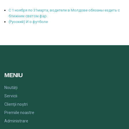
С 1 ноября по 31марта, водители в Молдове обязаны ездить с
ближним светом фар.
(Русский) И о футболе
MENIU
Noutăți
Servicii
Clienţii noștri
Premiile noastre
Administrare